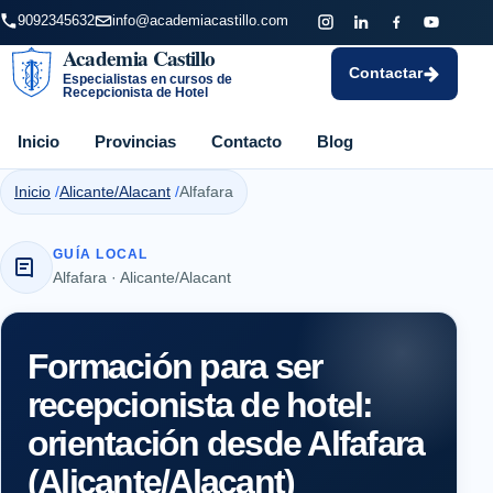
9092345632
info@academiacastillo.com
Academia Castillo
Contactar
Especialistas en cursos de
Recepcionista de Hotel
Inicio
Provincias
Contacto
Blog
Inicio
Alicante/Alacant
Alfafara
GUÍA LOCAL
Alfafara · Alicante/Alacant
Formación para ser
recepcionista de hotel:
orientación desde Alfafara
(Alicante/Alacant)