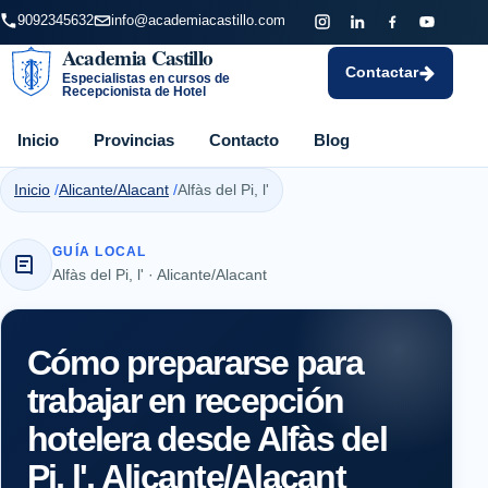
9092345632
info@academiacastillo.com
Academia Castillo
Contactar
Especialistas en cursos de
Recepcionista de Hotel
Inicio
Provincias
Contacto
Blog
Inicio
Alicante/Alacant
Alfàs del Pi, l'
GUÍA LOCAL
Alfàs del Pi, l' · Alicante/Alacant
Cómo prepararse para
trabajar en recepción
hotelera desde Alfàs del
Pi, l', Alicante/Alacant