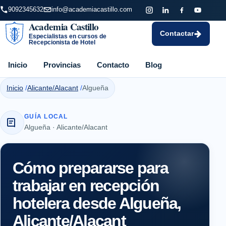
9092345632
info@academiacastillo.com
Academia Castillo
Contactar
Especialistas en cursos de
Recepcionista de Hotel
Inicio
Provincias
Contacto
Blog
Inicio
Alicante/Alacant
Algueña
GUÍA LOCAL
Algueña · Alicante/Alacant
Cómo prepararse para
trabajar en recepción
hotelera desde Algueña,
Alicante/Alacant