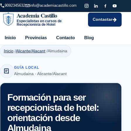
9092345632
info@academiacastillo.com
Academia Castillo
Contactar
Especialistas en cursos de
Recepcionista de Hotel
Inicio
Provincias
Contacto
Blog
Inicio
Alicante/Alacant
Almudaina
GUÍA LOCAL
Almudaina · Alicante/Alacant
Formación para ser
recepcionista de hotel:
orientación desde
Almudaina