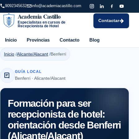
9092345632
info@academiacastillo.com
Academia Castillo
Contactar
Especialistas en cursos de
Recepcionista de Hotel
Inicio
Provincias
Contacto
Blog
Inicio
Alicante/Alacant
Benferri
GUÍA LOCAL
Benferri · Alicante/Alacant
Formación para ser
recepcionista de hotel:
orientación desde Benferri
(Alicante/Alacant)