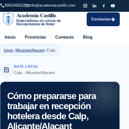
9092345632
info@academiacastillo.com
Academia Castillo
Contactar
Especialistas en cursos de
Recepcionista de Hotel
Inicio
Provincias
Contacto
Blog
Inicio
Alicante/Alacant
Calp
GUÍA LOCAL
Calp · Alicante/Alacant
Cómo prepararse para
trabajar en recepción
hotelera desde Calp,
Alicante/Alacant