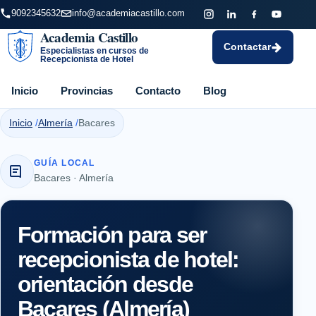
9092345632
info@academiacastillo.com
Academia Castillo
Contactar
Especialistas en cursos de
Recepcionista de Hotel
Inicio
Provincias
Contacto
Blog
Inicio
Almería
Bacares
GUÍA LOCAL
Bacares · Almería
Formación para ser
recepcionista de hotel:
orientación desde
Bacares (Almería)