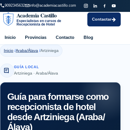
9092345632
info@academiacastillo.com
Academia Castillo
Contactar
Especialistas en cursos de
Recepcionista de Hotel
Inicio
Provincias
Contacto
Blog
Inicio
Araba/Álava
Artziniega
GUÍA LOCAL
Artziniega · Araba/Álava
Guía para formarse como
recepcionista de hotel
desde Artziniega (Araba/
Álava)