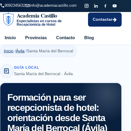
9092345632
info@academiacastillo.com
Academia Castillo
Contactar
Especialistas en cursos de
Recepcionista de Hotel
Inicio
Provincias
Contacto
Blog
Inicio
Ávila
Santa María del Berrocal
GUÍA LOCAL
Santa María del Berrocal · Ávila
Formación para ser
recepcionista de hotel:
orientación desde Santa
María del Berrocal (Ávila)