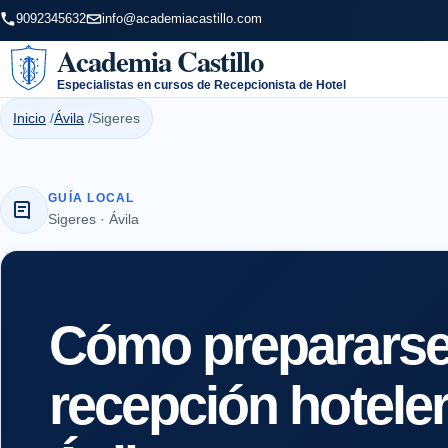
9092345632
info@academiacastillo.com
Academia Castillo
Especialistas en cursos de Recepcionista de Hotel
Inicio
Ávila
Sigeres
GUÍA LOCAL
Sigeres · Ávila
Cómo prepararse 
recepción hotele