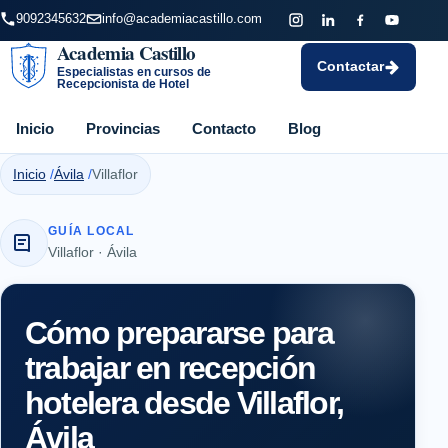
9092345632
info@academiacastillo.com
Academia Castillo
Contactar
Especialistas en cursos de
Recepcionista de Hotel
Inicio
Provincias
Contacto
Blog
Inicio
Ávila
Villaflor
GUÍA LOCAL
Villaflor · Ávila
Cómo prepararse para
trabajar en recepción
hotelera desde Villaflor,
Ávila