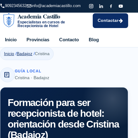
9092345632
info@academiacastillo.com
Academia Castillo
Contactar
Especialistas en cursos de
Recepcionista de Hotel
Inicio
Provincias
Contacto
Blog
Inicio
Badajoz
Cristina
GUÍA LOCAL
Cristina · Badajoz
Formación para ser
recepcionista de hotel:
orientación desde Cristina
(Badajoz)