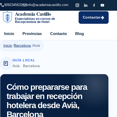
9092345632
info@academiacastillo.com
Academia Castillo
Contactar
Especialistas en cursos de
Recepcionista de Hotel
Inicio
Provincias
Contacto
Blog
Inicio
Barcelona
Avià
GUÍA LOCAL
Avià · Barcelona
Cómo prepararse para
trabajar en recepción
hotelera desde Avià,
Barcelona