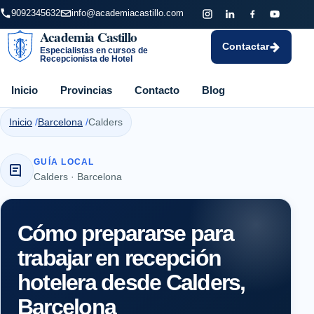
9092345632
info@academiacastillo.com
Academia Castillo
Contactar
Especialistas en cursos de
Recepcionista de Hotel
Inicio
Provincias
Contacto
Blog
Inicio
Barcelona
Calders
GUÍA LOCAL
Calders · Barcelona
Cómo prepararse para
trabajar en recepción
hotelera desde Calders,
Barcelona