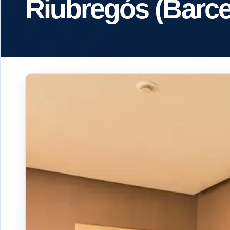
Riubregós (Barce