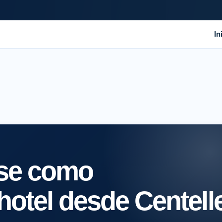
In
rse como
hotel desde Centell