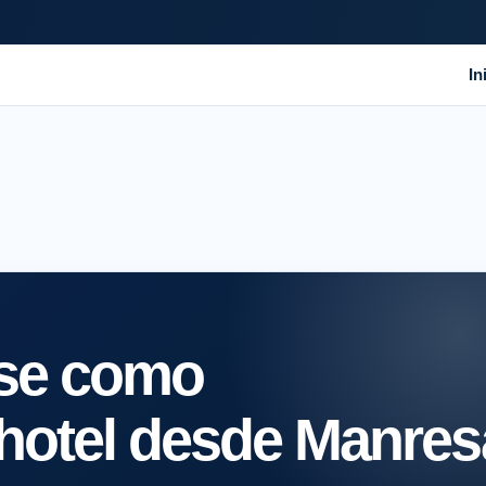
In
rse como
 hotel desde Manres