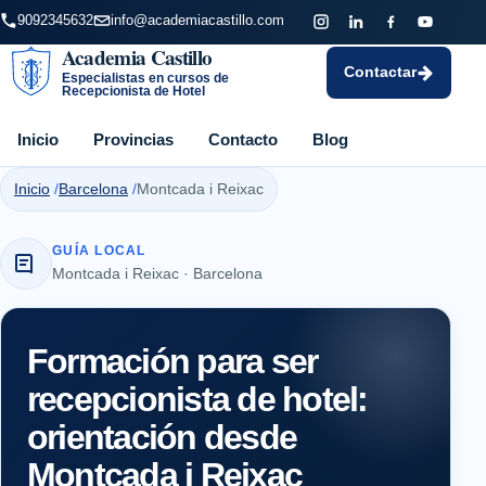
9092345632
info@academiacastillo.com
Academia Castillo
Contactar
Especialistas en cursos de
Recepcionista de Hotel
Inicio
Provincias
Contacto
Blog
Inicio
Barcelona
Montcada i Reixac
GUÍA LOCAL
Montcada i Reixac · Barcelona
Formación para ser
recepcionista de hotel:
orientación desde
Montcada i Reixac