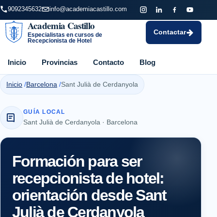
9092345632
info@academiacastillo.com
Academia Castillo
Contactar
Especialistas en cursos de
Recepcionista de Hotel
Inicio
Provincias
Contacto
Blog
Inicio
Barcelona
Sant Julià de Cerdanyola
GUÍA LOCAL
Sant Julià de Cerdanyola · Barcelona
Formación para ser
recepcionista de hotel:
orientación desde Sant
Julià de Cerdanyola