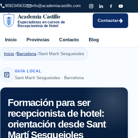
9092345632
info@academiacastillo.com
Academia Castillo
Contactar
Especialistas en cursos de
Recepcionista de Hotel
Inicio
Provincias
Contacto
Blog
Inicio
Barcelona
Sant Martí Sesgueioles
GUÍA LOCAL
Sant Martí Sesgueioles · Barcelona
Formación para ser
recepcionista de hotel:
orientación desde Sant
Martí Sesgueioles