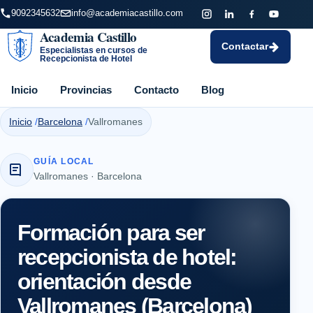
9092345632
info@academiacastillo.com
Academia Castillo
Contactar
Especialistas en cursos de
Recepcionista de Hotel
Inicio
Provincias
Contacto
Blog
Inicio
Barcelona
Vallromanes
GUÍA LOCAL
Vallromanes · Barcelona
Formación para ser
recepcionista de hotel:
orientación desde
Vallromanes (Barcelona)